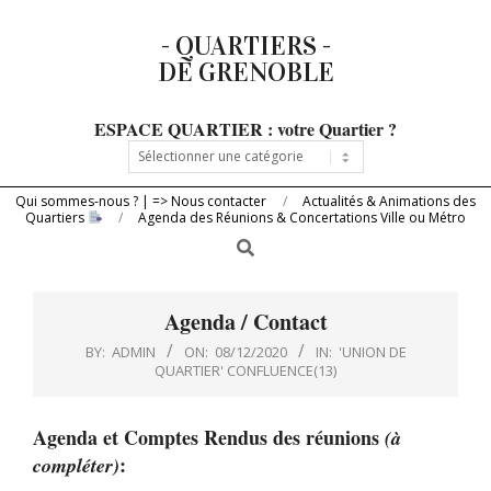
Skip
- QUARTIERS -
to
DE GRENOBLE
content
ESPACE QUARTIER : votre Quartier ?
Primary
ESPACE
Navigation
QUARTIER
:
Menu
votre
Qui sommes-nous ? | => Nous contacter
Actualités & Animations des
Quartiers
Quartier
Agenda des Réunions & Concertations Ville ou Métro
?
Search
Agenda / Contact
BY:
ADMIN
ON:
08/12/2020
IN:
'UNION DE
QUARTIER' CONFLUENCE(13)
Agenda et Comptes Rendus des réunions
(à
:
compléter)