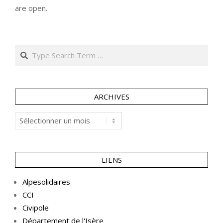
are open.
Search
ARCHIVES
Archives
LIENS
Alpesolidaires
CCI
Civipole
Département de l'Isère