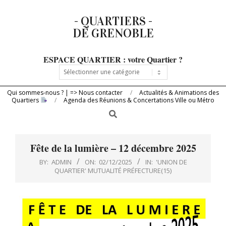
Skip
- QUARTIERS -
to
DE GRENOBLE
content
ESPACE QUARTIER : votre Quartier ?
Primary
ESPACE
Navigation
QUARTIER
:
Menu
votre
Qui sommes-nous ? | => Nous contacter
Actualités & Animations des
Quartiers
Quartier
Agenda des Réunions & Concertations Ville ou Métro
?
Search
Fête de la lumière – 12 décembre 2025
BY:
ADMIN
ON:
02/12/2025
IN:
'UNION DE
QUARTIER' MUTUALITÉ PRÉFECTURE(15)